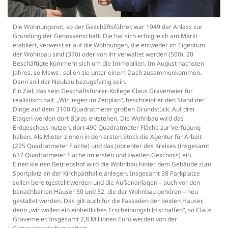
Die Wohnungsnot, so der Geschäftsführer, war 1949 der Anlass zur
Gründung der Genossenschaft. Die hat sich erfolgreich am Markt
etabliert, verweist er auf die Wohnungen, die entweder im Eigentum
der Wohnbau sind (370) oder von ihr verwaltet werden (500). 20
Beschäftigte kümmern sich um die Immobilien. Im August nächsten
Jahres, so Mews , sollen sie unter einem Dach zusammenkommen.
Dann soll der Neubau bezugsfertig sein.
Ein Ziel, das sein Geschäftsführer-Kollege Claus Gravemeier für
realistisch hält. „Wir liegen im Zeitplan“, beschreibt er den Stand der
Dinge auf dem 3100 Quadratmeter großen Grundstück. Auf drei
Etagen werden dort Büros entstehen. Die Wohnbau wird das
Erdgeschoss nutzen, dort 490 Quadratmeter Fläche zur Verfügung
haben. Als Mieter ziehen in den ersten Stock die Agentur für Arbeit
(225 Quadratmeter Fläche) und das Jobcenter des Kreises (insgesamt
637 Quadratmeter Fläche im ersten und zweiten Geschoss) ein.
Einen kleinen Betriebshof wird die Wohnbau hinter dem Gebäude zum
Sportplatz an der Kirchpatthalle anlegen. Insgesamt 38 Parkplätze
sollen bereitgestellt werden und die Außenanlagen – auch vor den
benachbarten Häuser 30 und 32, die der Wohnbau gehören – neu
gestaltet werden. Das gilt auch für die Fassaden der beiden Häuser,
denn „wir wollen ein einheitliches Erscheinungsbild schaffen“, so Claus
Gravemeier. Insgesamt 2,8 Millionen Euro werden von der