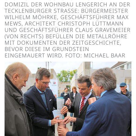
DOMIZIL DER WOHNBAU LENGERICH AN DER
TECKLENBURGER STRASSE: BÜRGERMEISTER W
ILHELM MÖHRKE, GESCHÄFTSFÜHRER MAX M
EWS, ARCHITEKT CHRISTOPH LÜTTMANN U
ND GESCHÄFTSFÜHRER CLAUS GRAVEMEIER (
VON RECHTS) BEFÜLLEN DIE METALLRÖHRE M
IT DOKUMENTEN DER ZEITGESCHICHTE, B
EVOR DIESE IM GRUNDSTEIN E
INGEMAUERT WIRD. FOTO: MICHAEL BAAR