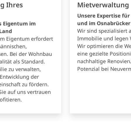
g Ihres
Mietverwaltung
Unsere Expertise für
und im Osnabrücker
es Eigentum im
Wir sind spezialisiert
 Land
Immobilie und legen W
em Eigentum erfordert
Wir optimieren die We
männischen,
eine gezielte Positio
ssen. Bei der Wohnbau
nachhaltige Renovie
lität als Standard.
Potenzial bei Neuver
ilie zu verwalten,
 Entwicklung der
nschaft zu fördern.
Sie auf uns vertrauen
fitieren.